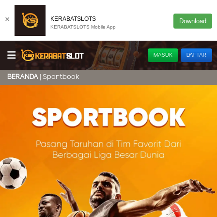
×
KERABATSLOTS
Download
KERABATSLOTS Mobile App
MASUK
DAFTAR
Sportbook
BERANDA