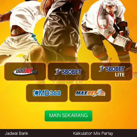
MAIN SEKARANG
Jadwal Bank
Kalkulator Mix Parlay