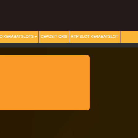
EO KERABATSLOTS
DEPOSIT QRIS
RTP SLOT KERABATSLOT